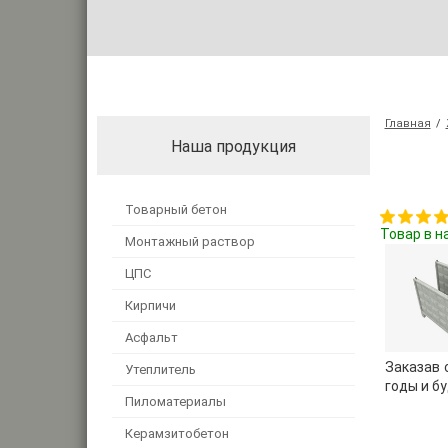
Главная
/
Наша продукция
Товарный бетон
Товар в н
Монтажный раствор
ЦПС
Кирпичи
Асфальт
Заказав 
Утеплитель
годы и б
Пиломатериалы
Керамзитобетон