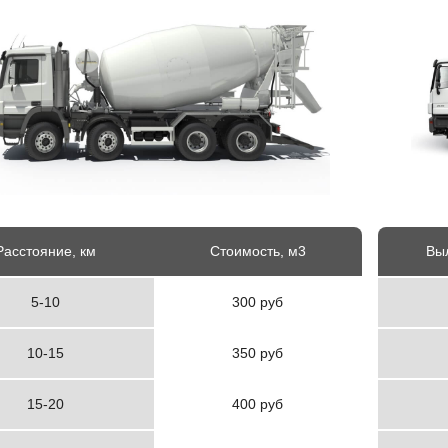
Расстояние, км
Стоимость, м3
Выл
5-10
300 руб
10-15
350 руб
15-20
400 руб