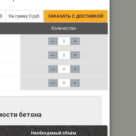
0
На сумму:
0
руб.
ЗАКАЗАТЬ С ДОСТАВКОЙ
Количество
—
+
—
+
—
+
—
+
мости бетона
Необходимый объём