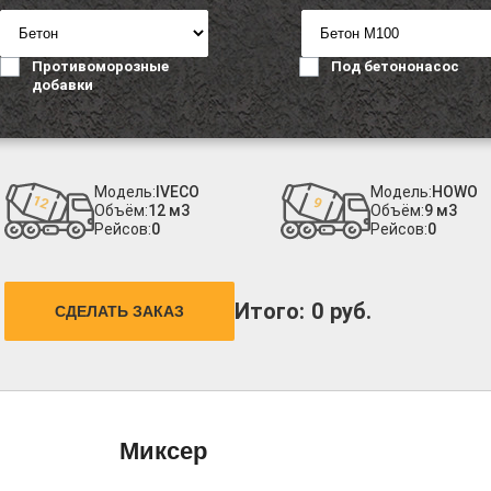
Противоморозные
Под бетононасос
добавки
Модель:
IVECO
Модель:
HOWO
Объём:
12 м3
Объём:
9 м3
Рейсов:
0
Рейсов:
0
Итого:
0
руб.
СДЕЛАТЬ ЗАКАЗ
Миксер