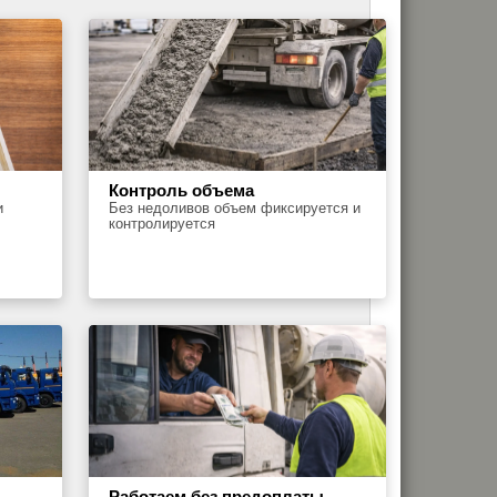
Контроль объема
и
Без недоливов объем фиксируется и
контролируется
Работаем без предоплаты