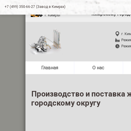
+7 (499) 350-66-27 (Завод в Кимрах)
Производство и п
Кимрскому город
г. Кимры
г. Ки
Режим
Режим
Главная
О нас
Производство и поставка 
городскому округу