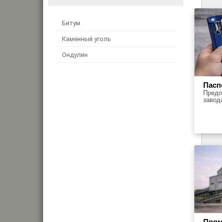
Битум
Каменный уголь
Ондулин
Пасп
Предо
завод
Прям