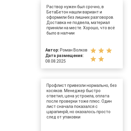
Раствор нужен был срочно, в
БетаБетон нашли вариант и
оформили без лишних разговоров.
Доставка не подвела, материал
приняли на месте. Хорошо, что всё
было в налчии
star
star
star
Автор:
Роман Волков
Дата размещения:
star
star
08.08.2025
Профлист привезли нормально, без
косяков. Менеджер быстро
ответил, цена устроила, оплата
после проверки тоже плюс. Один
лист сначала показался с
царапинрй, но оказалось просто
след от упаковки