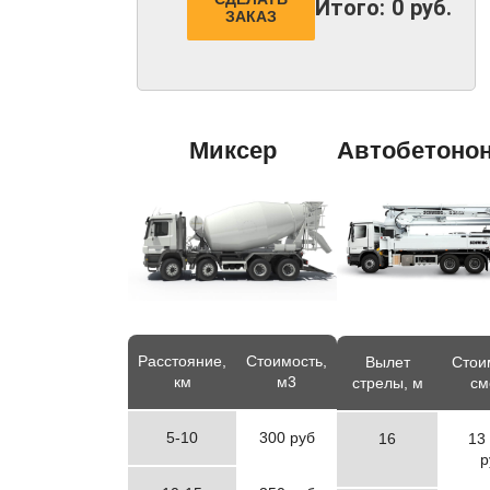
Итого:
0
руб.
ЗАКАЗ
Миксер
Автобетоно
Расстояние,
Стоимость,
Вылет
Стои
км
м3
стрелы, м
см
5-10
300 руб
16
13
р