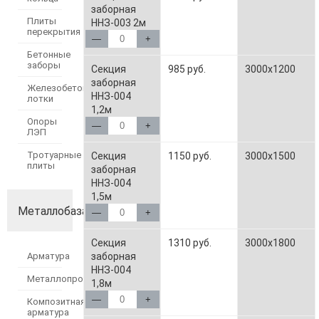
заборная
Плиты
ННЗ-003 2м
перекрытия
—
+
Бетонные
заборы
Секция
985 руб.
3000x1200
заборная
Железобетонные
ННЗ-004
лотки
1,2м
Опоры
—
+
ЛЭП
Тротуарные
Секция
1150 руб.
3000x1500
плиты
заборная
ННЗ-004
1,5м
Металлобаза
—
+
Секция
1310 руб.
3000x1800
заборная
Арматура
ННЗ-004
Металлопрокат
1,8м
—
+
Композитная
арматура