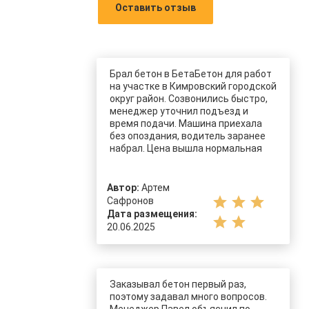
Оставить отзыв
Брал бетон в БетаБетон для работ
на участке в Кимровский городской
округ район. Созвонились быстро,
менеджер уточнил подъезд и
время подачи. Машина приехала
без опоздания, водитель заранее
набрал. Цена вышла нормальная
Автор:
Артем
star
star
star
Сафронов
Дата размещения:
star
star
20.06.2025
Заказывал бетон первый раз,
поэтому задавал много вопросов.