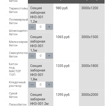
бетон
Секция
980 руб.
3000x1200
Термостойкий
бетон
заборная
ННЗ-001
Полимерный
1,2м
бетон
—
+
Шлакощелочной
бетон
Секция
1065 руб.
3000x1500
заборная
Мелкозернистый
бетон
ННЗ-001
1,5м
Самоуплотняющийся
—
+
бетон
Бетон
Секция
1335 руб.
3000x1800
под
заборная
МАСТЕР
ННЗ-001
ТОП
1,8м
Кладочный
—
+
раствор
Сухой
Секция
1395 руб.
3000x2000
бетон
заборная
ННЗ-001 2м
Пескобетон