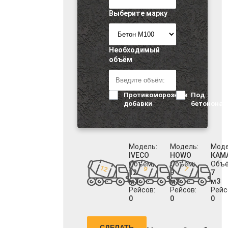
Выберите марку
Необходимый
объём
Противоморозные
Под
добавки
бетононас
Модель:
Модель:
Моде
IVECO
HOWO
КАМ
Объём:
Объём:
Объё
12
9
7
м3
м3
м3
Рейсов:
Рейсов:
Рейс
0
0
0
СДЕЛАТЬ