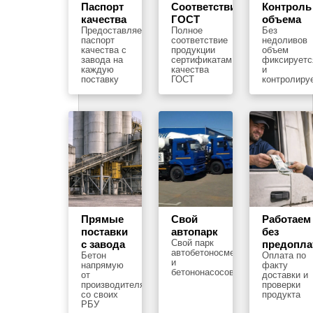
Паспорт
Соответствие
Контроль
качества
ГОСТ
объема
Предоставляем
Полное
Без
паспорт
соответствие
недоливов
качества с
продукции
объем
завода на
сертификатам
фиксируетс
каждую
качества
и
поставку
ГОСТ
контролиру
Прямые
Свой
Работаем
поставки
автопарк
без
Свой парк
с завода
предопл
автобетоносмесителей
Бетон
Оплата по
и
напрямую
факту
бетононасосов
от
доставки и
производителя
проверки
со своих
продукта
РБУ