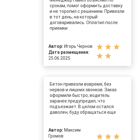
Менеджер Павел объяснил по
срокам, помог оформить доставку
и не торопил с решением. Привезли
в тот день, на который
договаривались. Оплатил после
приемки
star
star
star
Автор:
Игорь Чернов
Дата размещения:
star
star
25.06.2025
Бетон привезли вовремя, без
нервов и лишних звонков. Заказ
оформили быстро, водитель
заранее предупредил, что
подъезжает. В целом остался
даволен, буду обращаться еще
Автор:
Максим
star
star
star
Громов