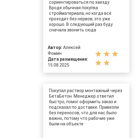
сориентироваться по заезду.
Вроде обычная покупка
стройматериала, но когда всё
проходит без нервов, это уже
хорошо. В следующий раз буду
сначала звонить сюда
Автор:
Алексей
star
star
star
Фомин
Дата размещения:
star
star
15.08.2025
Покупал раствор монтажный через
БетаБетон. Менеджер ответил
быстро, помог оформить заказ и
подсказал по доставке. Привезли
без переносов, что для нас было
важно, потому что рабочие уже
были на объекте