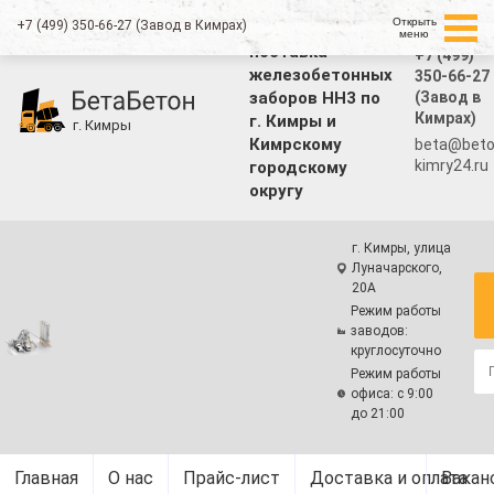
Открыть
+7 (499) 350-66-27 (Завод в Кимрах)
Производство и
меню
поставка
+7 (499)
железобетонных
350-66-27
(Завод в
заборов НН3 по
Кимрах)
г. Кимры и
г. Кимры
Кимрскому
beta@beto
kimry24.ru
городскому
округу
г. Кимры, улица
Луначарского,
20А
Режим работы
заводов:
круглосуточно
Режим работы
офиса: с 9:00
до 21:00
Главная
О нас
Прайс-лист
Доставка и оплата
Вакан