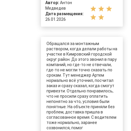
Автор:
Антон
star
star
star
Медведев
Дата размещения:
star
star
26.01.2026
Обращался за монтажным
раствором, когда делали работы на
участке в Кимровский городской
округ район. До этого звонил в пару
компаний, но где-то не отвечали,
где-то не могли точно сказать по
срокам. Тут менеджер Артем
нормально всё уточнил, посчитал
заказ и сразу сказал, когда смогут
привезти. Отдельно понравилось,
что не просили сразу оплатить
непонятно за что, условия были
понятные. На объекте приняли без
проблем, доставка пришла в
согласованное время. С водителем
тоже нормально, заранее
созвонился, помог