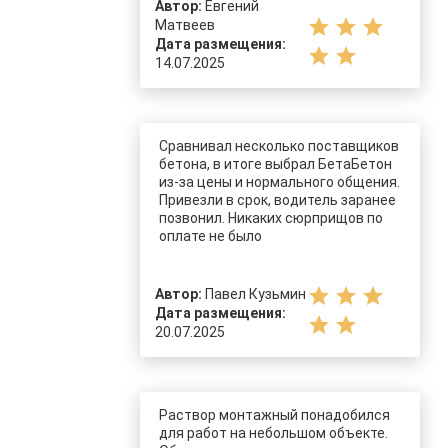
Автор:
Евгений
star
star
star
Матвеев
Дата размещения:
star
star
14.07.2025
Сравнивал несколько поставщиков
бетона, в итоге выбрал БетаБетон
из-за цены и нормального общения.
Привезли в срок, водитель заранее
позвонил. Никаких сюрприщов по
оплате не было
star
star
star
Автор:
Павел Кузьмин
Дата размещения:
star
star
20.07.2025
Раствор монтажный понадобился
для работ на небольшом объекте.