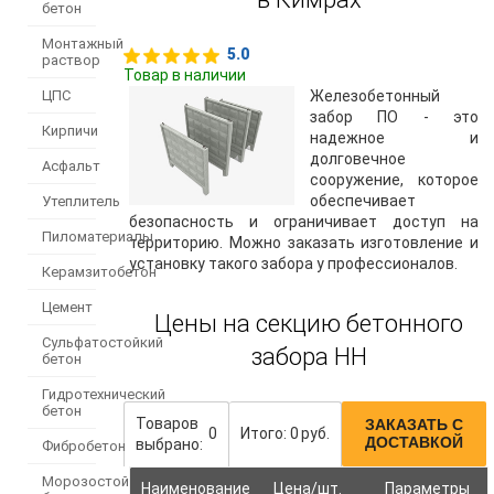
бетон
Монтажный
5.0
раствор
Товар в наличии
ЦПС
Железобетонный
забор ПО - это
Кирпичи
надежное и
долговечное
Асфальт
сооружение, которое
обеспечивает
Утеплитель
безопасность и ограничивает доступ на
Пиломатериалы
территорию. Можно заказать изготовление и
установку такого забора у профессионалов.
Керамзитобетон
Цемент
Цены на секцию бетонного
Сульфатостойкий
забора НН
бетон
Гидротехнический
бетон
Товаров
ЗАКАЗАТЬ С
0
Итого:
0
руб.
ДОСТАВКОЙ
выбрано:
Фибробетон
Морозостойкий
Наименование
Цена/шт.
Параметры