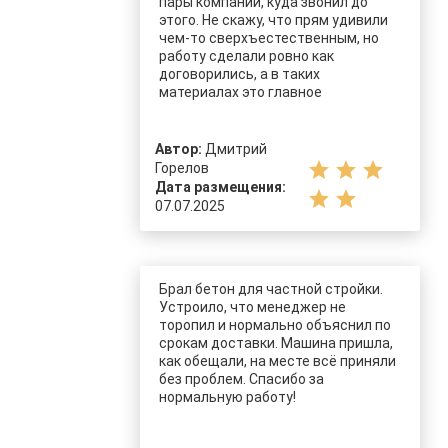
пары компаний, куда звонил до
этого. Не скажу, что прям удивили
чем-то сверхъестественным, но
работу сделали ровно как
договорились, а в таких
материалах это главное
Автор:
Дмитрий
star
star
star
Горелов
Дата размещения:
star
star
07.07.2025
Брал бетон для частной стройки.
Устроило, что менеджер не
торопил и нормально объяснил по
срокам доставки. Машина пришла,
как обещали, на месте всё приняли
без проблем. Спасибо за
нормальную работу!