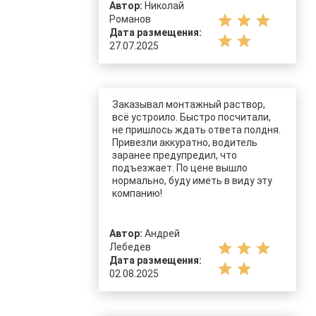
Автор:
Николай
star
star
star
Романов
Дата размещения:
star
star
27.07.2025
Заказывал монтажный раствор,
всё устроило. Быстро посчитали,
не пришлось ждать ответа полдня.
Привезли аккуратно, водитель
заранее предупредил, что
подъезжает. По цене вышло
нормально, буду иметь в виду эту
компанию!
Автор:
Андрей
star
star
star
Лебедев
Дата размещения:
star
star
02.08.2025