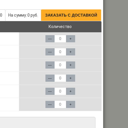
0
На сумму:
0
руб.
ЗАКАЗАТЬ С ДОСТАВКОЙ
Количество
—
+
—
+
—
+
—
+
—
+
—
+