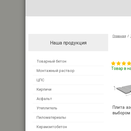
Главная
/
Наша продукция
Товарный бетон
Товар в н
Монтажный раствор
ЦПС
Кирпичи
Асфальт
Плита аэ
Утеплитель
выбором 
Пиломатериалы
Керамзитобетон