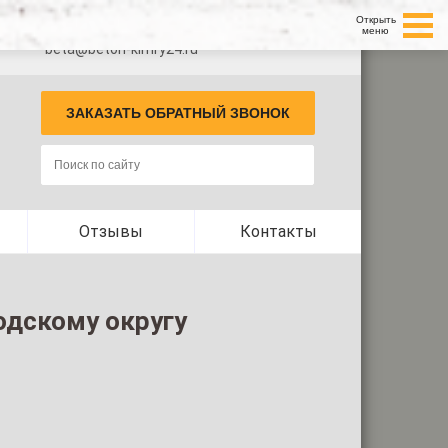
Открыть
+7 (499) 350-66-27 (Завод в Кимрах)
меню
у
beta@beton-kimry24.ru
ЗАКАЗАТЬ ОБРАТНЫЙ ЗВОНОК
Отзывы
Контакты
одскому округу