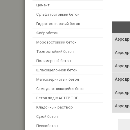
Цемент
Сульфатостойкий бетон
Гидротехнический бетон
Фибробетон
Аэродр
Морозостойкий бетон
Термостойкий бетон
Аэродр
Полимерный бетон
Аэродр
Шлакощелочной бетон
Аэродр
Мелкозернистый бетон
Самоуплотняющийся бетон
Аэродр
Бетон под МАСТЕР ТОП
Аэродр
Кладочный раствор
Сухой бетон
Пескобетон