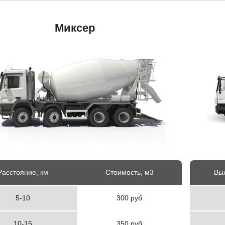
Миксер
Расстояние, км
Стоимость, м3
Выл
5-10
300 руб
10-15
350 руб