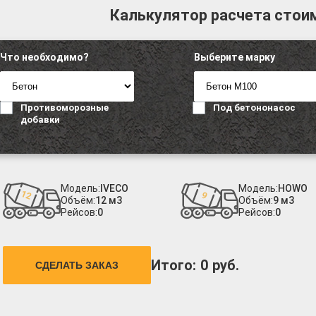
Калькулятор расчета стои
Что необходимо?
Выберите марку
Противоморозные
Под бетононасос
добавки
Модель:
IVECO
Модель:
HOWO
Объём:
12 м3
Объём:
9 м3
Рейсов:
0
Рейсов:
0
Итого:
0
руб.
СДЕЛАТЬ ЗАКАЗ