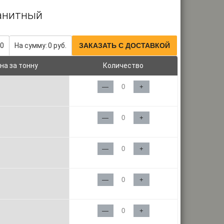
ранитный
0
На сумму:
0
руб.
ЗАКАЗАТЬ С ДОСТАВКОЙ
на за тонну
Количество
—
+
—
+
—
+
—
+
—
+