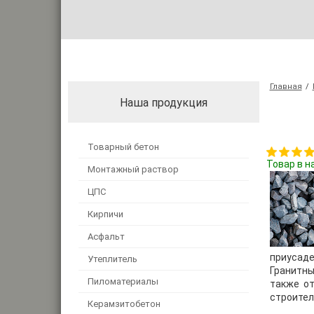
Главная
/
Наша продукция
Товарный бетон
Товар в н
Монтажный раствор
ЦПС
Кирпичи
Асфальт
приусаде
Утеплитель
Гранитны
Пиломатериалы
также от
строител
Керамзитобетон