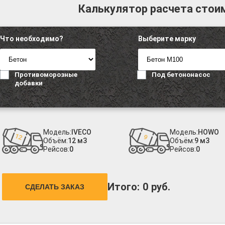
Калькулятор расчета стои
Что необходимо?
Выберите марку
Противоморозные
Под бетононасос
добавки
Модель:
IVECO
Модель:
HOWO
Объём:
12 м3
Объём:
9 м3
Рейсов:
0
Рейсов:
0
Итого:
0
руб.
СДЕЛАТЬ ЗАКАЗ