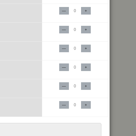
—
+
—
+
—
+
—
+
—
+
—
+