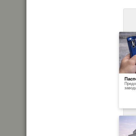
Пасп
Предо
завод