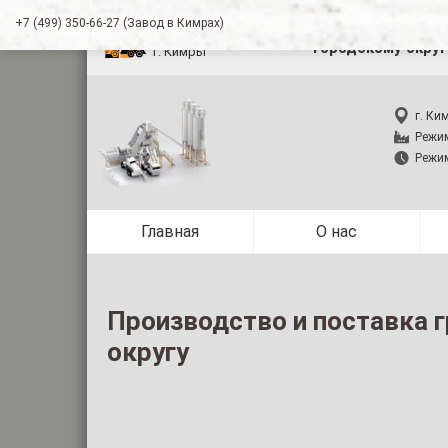
+7 (499) 350-66-27 (Завод в Кимрах)
Производство и п
городскому округ
г. Кимры
г. Ки
Режим
Режим
Главная
О нас
Производство и поставка г
округу