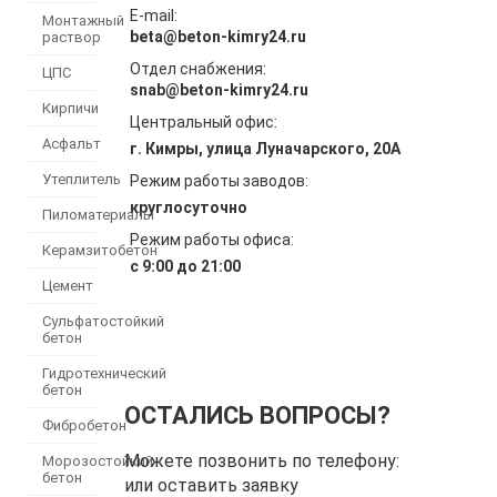
E-mail:
Монтажный
beta@beton-kimry24.ru
раствор
Отдел снабжения:
ЦПС
snab@beton-kimry24.ru
Кирпичи
Центральный офис:
Асфальт
г. Кимры, улица Луначарского, 20А
Утеплитель
Режим работы заводов:
круглосуточно
Пиломатериалы
Режим работы офиса:
Керамзитобетон
с 9:00 до 21:00
Цемент
Сульфатостойкий
бетон
Гидротехнический
бетон
ОСТАЛИСЬ ВОПРОСЫ?
Фибробетон
Можете позвонить по телефону:
Морозостойкий
бетон
или оставить заявку