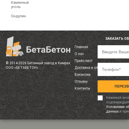
Каменный
уголь
Ондулин
ЗАКАЗАТЬ О
Главная
О нас
Прайс-лист
© 2014-2026 Бетонный завод в Кимрах
ООО «БЕТАБЕТОН»
Доставка и оплата
Вакансии
Отзывы
ПЕРЕЗВ
Контакты
Нажимая кноп
подтверждает
Условиями об
данных
и при