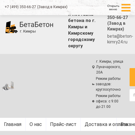
Открыть
+7 (499) 350-66-27 (Завод в Кимрах)
Производство
меню
+7 (499)
и поставка
350-66-27
бетона по г.
(Завод в
Кимры и
Кимрах)
г. Кимры
Кимрскому
beta@beton-
городскому
kimry24.ru
округу
г. Кимры, улица
Луначарского,
20А
Режим работы
заводов:
круглосуточно
Режим работы
офиса: с 9:00
до 21:00
Главная
О нас
Прайс-лист
Доставка и оплата
Вакан