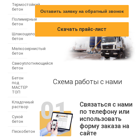
Термостойкий
бетон
Оставить заявку на обратный звонок
Полимерный
бетон
Скачать прайс-лист
Шлакощелочной
бетон
Мелкозернистый
бетон
Самоуплотняющийся
бетон
Бетон
Схема работы с нами
под
МАСТЕР
ТОП
Кладочный
Связаться с нами
раствор
по телефону или
Сухой
использовать
бетон
форму заказа на
Пескобетон
сайте