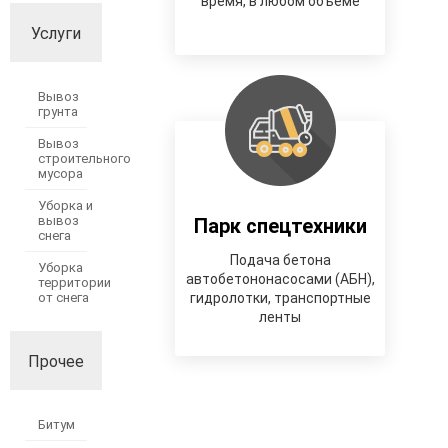
время, в любом объеме
Услуги
Вывоз
грунта
Вывоз
строительного
мусора
Уборка и
вывоз
Парк спецтехники
снега
Подача бетона
Уборка
автобетононасосами (АБН),
территории
от снега
гидролотки, транспортные
ленты
Прочее
Битум