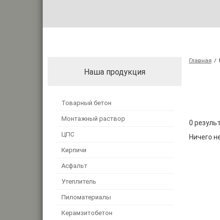
Главная
/
Наша продукция
Товарный бетон
Монтажный раствор
0 результ
ЦПС
Ничего н
Кирпичи
Асфальт
Утеплитель
Пиломатериалы
Керамзитобетон