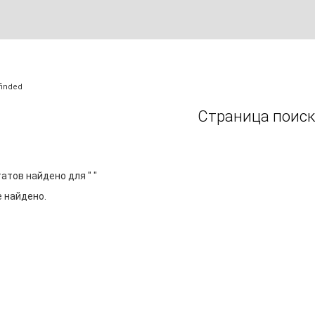
finded
Страница поиск
атов найдено для " "
е найдено.