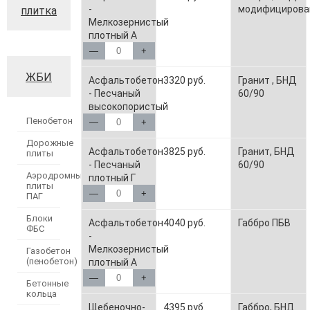
-
модифицирова
плитка
Мелкозернистый
плотный А
—
+
ЖБИ
Асфальтобетон
3320 руб.
Гранит , БНД
- Песчаный
60/90
высокопористый
Пенобетон
—
+
Дорожные
Асфальтобетон
3825 руб.
Гранит, БНД
плиты
- Песчаный
60/90
Аэродромные
плотный Г
плиты
—
+
ПАГ
Блоки
Асфальтобетон
4040 руб.
Габбро ПБВ
ФБС
-
Мелкозернистый
Газобетон
(пенобетон)
плотный А
—
+
Бетонные
кольца
Щебеночно-
4395 руб.
Габбро, БНД