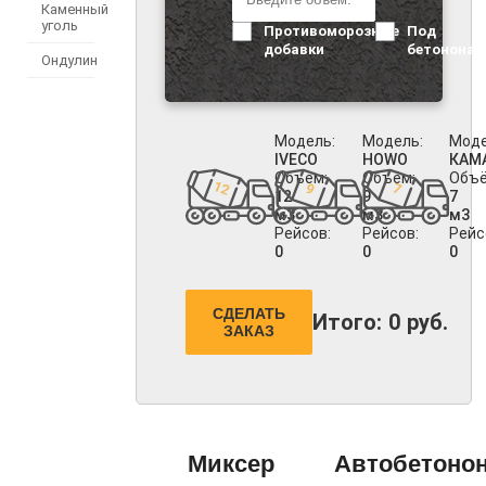
Каменный
уголь
Противоморозные
Под
добавки
бетононас
Ондулин
Модель:
Модель:
Моде
IVECO
HOWO
КАМ
Объём:
Объём:
Объё
12
9
7
м3
м3
м3
Рейсов:
Рейсов:
Рейс
0
0
0
СДЕЛАТЬ
Итого:
0
руб.
ЗАКАЗ
Миксер
Автобетоно