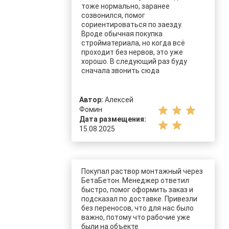
тоже нормально, заранее
созвонился, помог
сориентироваться по заезду.
Вроде обычная покупка
стройматериала, но когда всё
проходит без нервов, это уже
хорошо. В следующий раз буду
сначала звонить сюда
Автор:
Алексей
star
star
star
Фомин
Дата размещения:
star
star
15.08.2025
Покупал раствор монтажный через
БетаБетон. Менеджер ответил
быстро, помог оформить заказ и
подсказал по доставке. Привезли
без переносов, что для нас было
важно, потому что рабочие уже
были на объекте