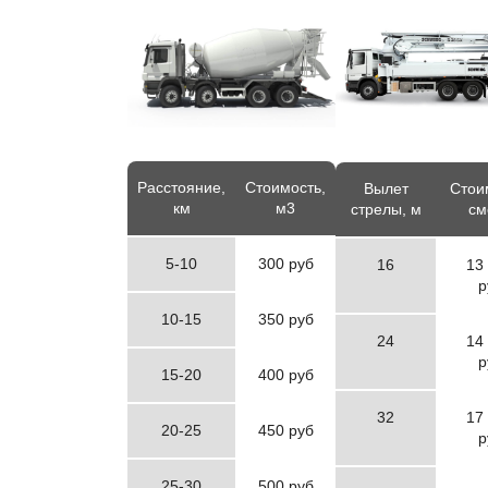
Расстояние,
Стоимость,
Вылет
Стои
км
м3
стрелы, м
см
5-10
300 руб
16
13
р
10-15
350 руб
24
14
р
15-20
400 руб
32
17
20-25
450 руб
р
25-30
500 руб