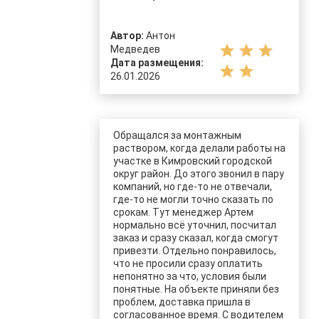
Автор:
Антон
star
star
star
Медведев
Дата размещения:
star
star
26.01.2026
Обращался за монтажным
раствором, когда делали работы на
участке в Кимровский городской
округ район. До этого звонил в пару
компаний, но где-то не отвечали,
где-то не могли точно сказать по
срокам. Тут менеджер Артем
нормально всё уточнил, посчитал
заказ и сразу сказал, когда смогут
привезти. Отдельно понравилось,
что не просили сразу оплатить
непонятно за что, условия были
понятные. На объекте приняли без
проблем, доставка пришла в
согласованное время. С водителем