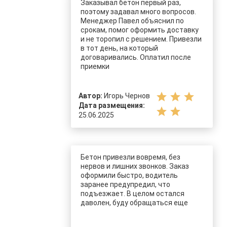
Заказывал бетон первый раз,
поэтому задавал много вопросов.
Менеджер Павел объяснил по
срокам, помог оформить доставку
и не торопил с решением. Привезли
в тот день, на который
договаривались. Оплатил после
приемки
star
star
star
Автор:
Игорь Чернов
Дата размещения:
star
star
25.06.2025
Бетон привезли вовремя, без
нервов и лишних звонков. Заказ
оформили быстро, водитель
заранее предупредил, что
подъезжает. В целом остался
даволен, буду обращаться еще