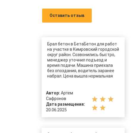
Оставить отзыв
Брал бетон в БетаБетон для работ
на участке в Кимровский городской
округ район. Созвонились быстро,
менеджер уточнил подъезд и
время подачи. Машина приехала
без опоздания, водитель заранее
набрал. Цена вышла нормальная
Автор:
Артем
star
star
star
Сафронов
Дата размещения:
star
star
20.06.2025