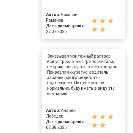
Автор:
Николай
star
star
star
Романов
Дата размещения:
star
star
27.07.2025
Заказывал монтажный раствор,
всё устроило. Быстро посчитали,
не пришлось ждать ответа полдня.
Привезли аккуратно, водитель
заранее предупредил, что
подъезжает. По цене вышло
нормально, буду иметь в виду эту
компанию!
Автор:
Андрей
star
star
star
Лебедев
Дата размещения:
star
star
02.08.2025