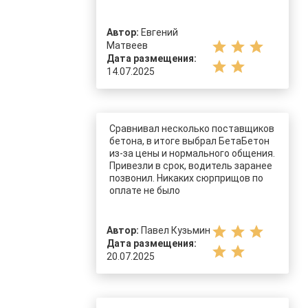
Автор:
Евгений
star
star
star
Матвеев
Дата размещения:
star
star
14.07.2025
Сравнивал несколько поставщиков
бетона, в итоге выбрал БетаБетон
из-за цены и нормального общения.
Привезли в срок, водитель заранее
позвонил. Никаких сюрприщов по
оплате не было
star
star
star
Автор:
Павел Кузьмин
Дата размещения:
star
star
20.07.2025