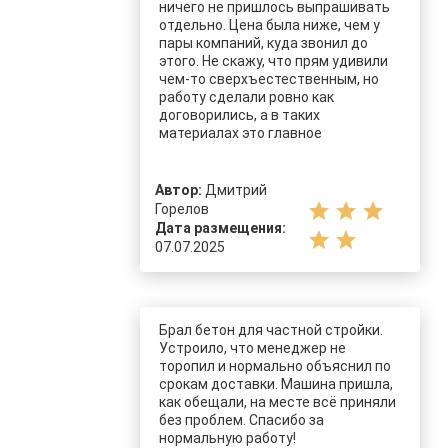
ничего не пришлось выпрашивать
отдельно. Цена была ниже, чем у
пары компаний, куда звонил до
этого. Не скажу, что прям удивили
чем-то сверхъестественным, но
работу сделали ровно как
договорились, а в таких
материалах это главное
Автор:
Дмитрий
star
star
star
Горелов
Дата размещения:
star
star
07.07.2025
Брал бетон для частной стройки.
Устроило, что менеджер не
торопил и нормально объяснил по
срокам доставки. Машина пришла,
как обещали, на месте всё приняли
без проблем. Спасибо за
нормальную работу!