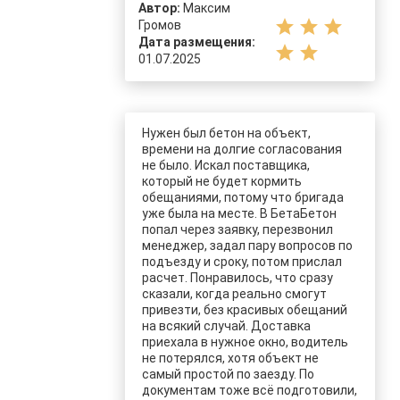
Автор:
Максим
star
star
star
Громов
Дата размещения:
star
star
01.07.2025
Нужен был бетон на объект,
времени на долгие согласования
не было. Искал поставщика,
который не будет кормить
обещаниями, потому что бригада
уже была на месте. В БетаБетон
попал через заявку, перезвонил
менеджер, задал пару вопросов по
подъезду и сроку, потом прислал
расчет. Понравилось, что сразу
сказали, когда реально смогут
привезти, без красивых обещаний
на всякий случай. Доставка
приехала в нужное окно, водитель
не потерялся, хотя объект не
самый простой по заезду. По
документам тоже всё подготовили,