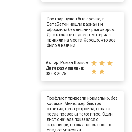
Раствор нужен был срочно, в
БетаБетон нашли вариант и
оформили без лишних разговоров.
Доставка не подвела, материал
приняли на месте. Хорошо, что всё
было в налчии
star
star
star
Автор:
Роман Волков
Дата размещения:
star
star
08.08.2025
Профлист привезли нормально, без
косяков. Менеджер быстро
ответил, цена устроила, оплата
после проверки тоже плюс. Один
лист сначала показался с
царапинрй, но оказалось просто
след от упаковки