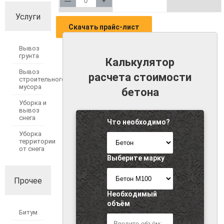
—
+
Услуги
Скачать прайс-лист
Вывоз
грунта
Калькулятор
Вывоз
расчета стоимости
строительного
мусора
бетона
Уборка и
вывоз
снега
Что необходимо?
Уборка
территории
от снега
Выберите марку
Прочее
Необходимый
объём
Битум