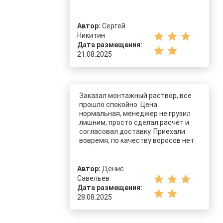
Автор:
Сергей
star
star
star
Никитин
Дата размещения:
star
star
21.08.2025
Заказал монтажный раствор, всё
прошло спокойно. Цена
нормальная, менеджер не грузил
лишним, просто сделал расчет и
согласовал доставку. Приехали
вовремя, по качеству воросов нет
Автор:
Денис
star
star
star
Савельев
Дата размещения:
star
star
28.08.2025