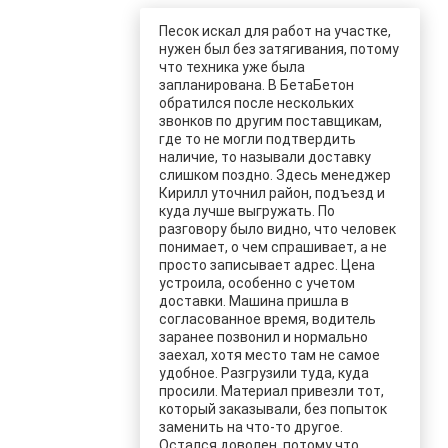
Песок искал для работ на участке,
нужен был без затягивания, потому
что техника уже была
запланирована. В БетаБетон
обратился после нескольких
звонков по другим поставщикам,
где то не могли подтвердить
наличие, то называли доставку
слишком поздно. Здесь менеджер
Кирилл уточнил район, подъезд и
куда лучше выгружать. По
разговору было видно, что человек
понимает, о чем спрашивает, а не
просто записывает адрес. Цена
устроила, особенно с учетом
доставки. Машина пришла в
согласованное время, водитель
заранее позвонил и нормально
заехал, хотя место там не самое
удобное. Разгрузили туда, куда
просили. Материал привезли тот,
который заказывали, без попыток
заменить на что-то другое.
Остался доволен, потому что