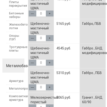
Плиты
мастичный
модифицирова
перекрытия
ЩМА
Бетонные
—
+
заборы
Щебеночно-
5165 руб.
Габбро, ПБВ
Железобетонные
мастичный
лотки
ЩМА
Опоры
—
+
ЛЭП
Тротуарные
Щебеночно-
4545 руб.
Габбро , БНД
плиты
мастичный
модифицирова
ЩМА
—
+
Металлобаза
Щебеночно-
5310 руб.
Габбро , ПБВ
мастичный
Арматура
ЩМА
—
+
Металлопрокат
Композитная
Мелкозернистый
3065 руб.
Гранит , БНД
арматура
пористый
60/90