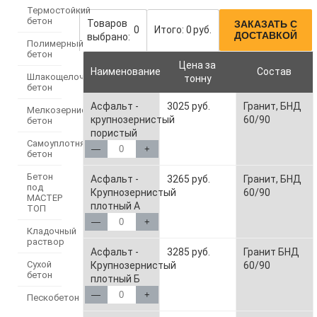
Термостойкий
бетон
Товаров
ЗАКАЗАТЬ С
0
Итого:
0
руб.
ДОСТАВКОЙ
выбрано:
Полимерный
бетон
Цена за
Наименование
Состав
Шлакощелочной
тонну
бетон
Асфальт -
3025 руб.
Гранит, БНД
Мелкозернистый
крупнозернистый
60/90
бетон
пористый
Самоуплотняющийся
—
+
бетон
Бетон
Асфальт -
3265 руб.
Гранит, БНД
под
Крупнозернистый
60/90
МАСТЕР
плотный А
ТОП
—
+
Кладочный
раствор
Асфальт -
3285 руб.
Гранит БНД
Сухой
Крупнозернистый
60/90
бетон
плотный Б
—
+
Пескобетон