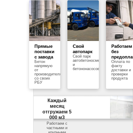
Прямые
Свой
Работаем
поставки
автопарк
без
Свой парк
с завода
предопл
автобетоносмесителей
Бетон
Оплата по
и
напрямую
факту
бетононасосов
от
доставки и
производителя
проверки
со своих
продукта
РБУ
Каждый
месяц
отгружаем 5
000 м3
Работаем с
частными и
крупными