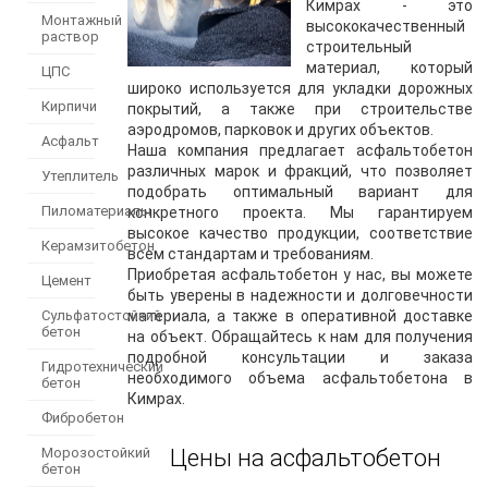
Кимрах - это
Монтажный
высококачественный
раствор
строительный
материал, который
ЦПС
широко используется для укладки дорожных
Кирпичи
покрытий, а также при строительстве
аэродромов, парковок и других объектов.
Асфальт
Наша компания предлагает асфальтобетон
различных марок и фракций, что позволяет
Утеплитель
подобрать оптимальный вариант для
Пиломатериалы
конкретного проекта. Мы гарантируем
высокое качество продукции, соответствие
Керамзитобетон
всем стандартам и требованиям.
Приобретая асфальтобетон у нас, вы можете
Цемент
быть уверены в надежности и долговечности
Сульфатостойкий
материала, а также в оперативной доставке
бетон
на объект. Обращайтесь к нам для получения
подробной консультации и заказа
Гидротехнический
необходимого объема асфальтобетона в
бетон
Кимрах.
Фибробетон
Морозостойкий
Цены на асфальтобетон
бетон