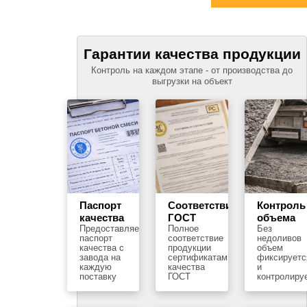
Гарантии качества продукции
Контроль на каждом этапе - от производства до
выгрузки на объект
Паспорт
Соответствие
Контроль
качества
ГОСТ
объема
Предоставляем
Полное
Без
паспорт
соответствие
недоливов
качества с
продукции
объем
завода на
сертификатам
фиксируетс
каждую
качества
и
поставку
ГОСТ
контролиру