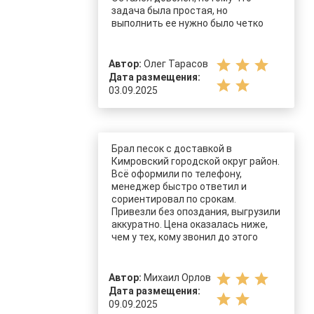
задача была простая, но
выполнить ее нужно было четко
star
star
star
Автор:
Олег Тарасов
Дата размещения:
star
star
03.09.2025
Брал песок с доставкой в
Кимровский городской округ район.
Всё оформили по телефону,
менеджер быстро ответил и
сориентировал по срокам.
Привезли без опоздания, выгрузили
аккуратно. Цена оказалась ниже,
чем у тех, кому звонил до этого
star
star
star
Автор:
Михаил Орлов
Дата размещения:
star
star
09.09.2025