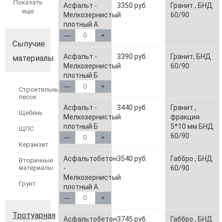
Показать
Асфальт -
3350 руб.
Гранит , БНД
еще
Мелкозернистый
60/90
плотный А
—
+
Сыпучие
Асфальт -
3390 руб.
Гранит, БНД
материалы
Мелкозернистый
60/90
плотный Б
—
+
Строительный
песок
Асфальт -
3440 руб.
Гранит ,
Щебень
Мелкозернистый
фракция
плотный Б
5*10 мм БНД
ЩПС
60/90
—
+
Керамзит
Асфальтобетон
3540 руб.
Габбро , БНД
Вторичные
-
60/90
материалы
Мелкозернистый
Грунт
плотный А
—
+
Тротуарная
Асфальтобетон
3745 руб.
Габбро , БНД