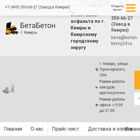
Открыть
+7 (499) 350-66-27 (Завод в Кимрах)
Производство
меню
+7 (499)
и поставка
350-66-27
асфальта по г.
(Завод в
Кимры и
Кимрах)
г. Кимры
Кимрскому
beta@beton-
городскому
kimry24.ru
округу
г. Кимры, улица
Луначарского,
20А
Режим работы
заводов:
круглосуточно
Режим работы
офиса: с 9:00
до 21:00
Главная
О нас
Прайс-лист
Доставка и оплата
Вакан