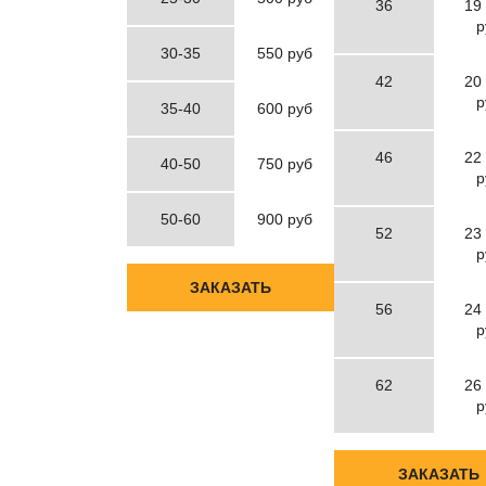
36
19
р
30-35
550 руб
42
20
р
35-40
600 руб
46
22
40-50
750 руб
р
50-60
900 руб
52
23
р
ЗАКАЗАТЬ
56
24
р
62
26
р
ЗАКАЗАТЬ